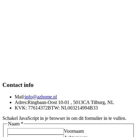
Contact info
Mail:
info@azhome.nl
Adres:
Ringbaan-Oost 10-01 , 5013CA Tilburg, NL
KVK: 77614372
BTW: NL003214994B33
Schakel JavaScript in je browser in om dit formulier in te vullen.
Naam
*
Voornaam