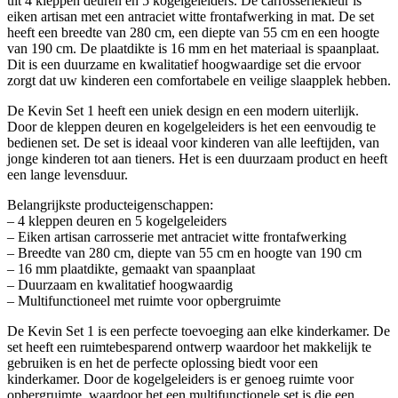
uit 4 kleppen deuren en 5 kogelgeleiders. De carrosseriekleur is
eiken artisan met een antraciet witte frontafwerking in mat. De set
heeft een breedte van 280 cm, een diepte van 55 cm en een hoogte
van 190 cm. De plaatdikte is 16 mm en het materiaal is spaanplaat.
Dit is een duurzame en kwalitatief hoogwaardige set die ervoor
zorgt dat uw kinderen een comfortabele en veilige slaapplek hebben.
De Kevin Set 1 heeft een uniek design en een modern uiterlijk.
Door de kleppen deuren en kogelgeleiders is het een eenvoudig te
bedienen set. De set is ideaal voor kinderen van alle leeftijden, van
jonge kinderen tot aan tieners. Het is een duurzaam product en heeft
een lange levensduur.
Belangrijkste producteigenschappen:
– 4 kleppen deuren en 5 kogelgeleiders
– Eiken artisan carrosserie met antraciet witte frontafwerking
– Breedte van 280 cm, diepte van 55 cm en hoogte van 190 cm
– 16 mm plaatdikte, gemaakt van spaanplaat
– Duurzaam en kwalitatief hoogwaardig
– Multifunctioneel met ruimte voor opbergruimte
De Kevin Set 1 is een perfecte toevoeging aan elke kinderkamer. De
set heeft een ruimtebesparend ontwerp waardoor het makkelijk te
gebruiken is en het de perfecte oplossing biedt voor een
kinderkamer. Door de kogelgeleiders is er genoeg ruimte voor
opbergruimte, waardoor het een multifunctionele set is die een