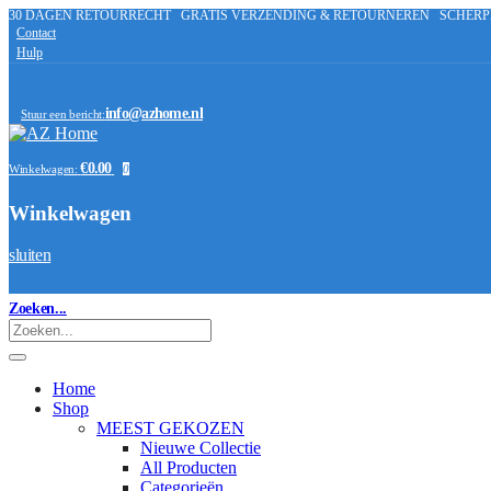
30 DAGEN RETOURRECHT
GRATIS VERZENDING & RETOURNEREN
SCHERP
Contact
Hulp
info@azhome.nl
Stuur een bericht:
€0.00
Winkelwagen:
0
Winkelwagen
sluiten
Zoeken...
Home
Shop
MEEST GEKOZEN
Nieuwe Collectie
All Producten
Categorieën