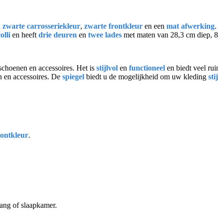
n
zwarte carrosseriekleur
,
zwarte frontkleur
en een
mat afwerking
.
olli
en heeft
drie deuren
en
twee lades
met maten van 28,3 cm diep, 8
schoenen en accessoires. Het is
stijlvol
en
functioneel
en biedt veel ru
n en accessoires. De
spiegel
biedt u de mogelijkheid om uw kleding
sti
rontkleur
.
gang of slaapkamer.