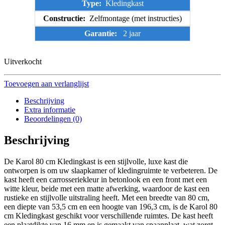
Type:
Kledingkast
Constructie:
Zelfmontage (met instructies)
Garantie:
2 jaar
Uitverkocht
Toevoegen aan verlanglijst
Beschrijving
Extra informatie
Beoordelingen (0)
Beschrijving
De Karol 80 cm Kledingkast is een stijlvolle, luxe kast die
ontworpen is om uw slaapkamer of kledingruimte te verbeteren. De
kast heeft een carrosseriekleur in betonlook en een front met een
witte kleur, beide met een matte afwerking, waardoor de kast een
rustieke en stijlvolle uitstraling heeft. Met een breedte van 80 cm,
een diepte van 53,5 cm en een hoogte van 196,3 cm, is de Karol 80
cm Kledingkast geschikt voor verschillende ruimtes. De kast heeft
een plaatdikte van 16 mm en is gemaakt van spaanplaat, wat zorgt