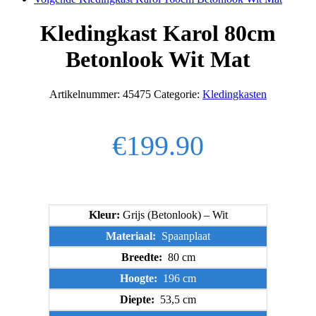
Kledingkast Karol 80cm
Betonlook Wit Mat
Artikelnummer:
45475
Categorie:
Kledingkasten
€
199.90
Kleur:
Grijs (Betonlook) – Wit
Materiaal:
Spaanplaat
Breedte:
80 cm
Hoogte:
196 cm
Diepte:
53,5 cm