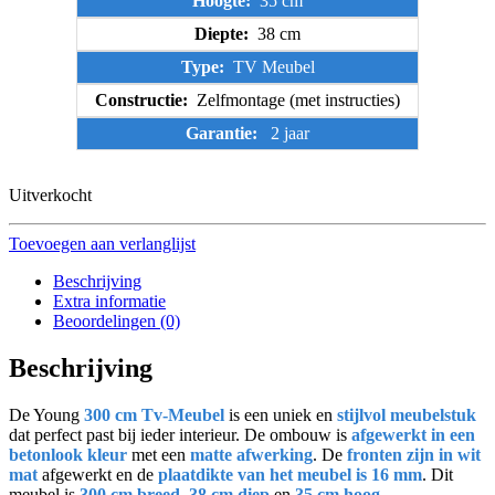
Hoogte:
35 cm
Diepte:
38 cm
Type:
TV Meubel
Constructie:
Zelfmontage (met instructies)
Garantie:
2 jaar
Uitverkocht
Toevoegen aan verlanglijst
Beschrijving
Extra informatie
Beoordelingen (0)
Beschrijving
De Young
300 cm Tv-Meubel
is een uniek en
stijlvol meubelstuk
dat perfect past bij ieder interieur. De ombouw is
afgewerkt in een
betonlook kleur
met een
matte afwerking
. De
fronten zijn in wit
mat
afgewerkt en de
plaatdikte van het meubel is 16 mm
. Dit
meubel is
300 cm breed
,
38 cm diep
en
35 cm hoog
.