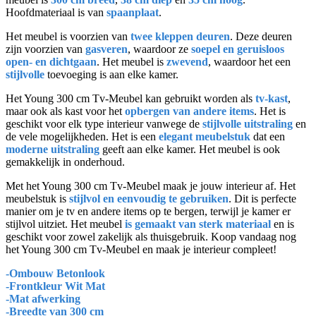
Hoofdmateriaal is van
spaanplaat
.
Het meubel is voorzien van
twee kleppen deuren
. Deze deuren
zijn voorzien van
gasveren
, waardoor ze
soepel en geruisloos
open- en dichtgaan
. Het meubel is
zwevend
, waardoor het een
stijlvolle
toevoeging is aan elke kamer.
Het Young 300 cm Tv-Meubel kan gebruikt worden als
tv-kast
,
maar ook als kast voor het
opbergen van andere items
. Het is
geschikt voor elk type interieur vanwege de
stijlvolle uitstraling
en
de vele mogelijkheden. Het is een
elegant meubelstuk
dat een
moderne uitstraling
geeft aan elke kamer. Het meubel is ook
gemakkelijk in onderhoud.
Met het Young 300 cm Tv-Meubel maak je jouw interieur af. Het
meubelstuk is
stijlvol en eenvoudig te gebruiken
. Dit is perfecte
manier om je tv en andere items op te bergen, terwijl je kamer er
stijlvol uitziet. Het meubel
is gemaakt van sterk materiaal
en is
geschikt voor zowel zakelijk als thuisgebruik. Koop vandaag nog
het Young 300 cm Tv-Meubel en maak je interieur compleet!
-Ombouw Betonlook
-Frontkleur Wit Mat
-Mat afwerking
-Breedte van 300 cm