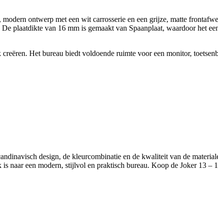
 modern ontwerp met een wit carrosserie en een grijze, matte frontafw
r. De plaatdikte van 16 mm is gemaakt van Spaanplaat, waardoor het ee
k creëren. Het bureau biedt voldoende ruimte voor een monitor, toetsenb
candinavisch design, de kleurcombinatie en de kwaliteit van de material
k is naar een modern, stijlvol en praktisch bureau. Koop de Joker 13 – 