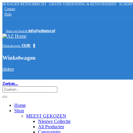
30 DAGEN RETOURRECHT
GRATIS VERZENDING & RETOURNEREN
SCHERP
Contact
Hulp
info@azhome.nl
Stuur een bericht:
€0.00
Winkelwagen:
0
Winkelwagen
sluiten
Zoeken...
Home
Shop
MEEST GEKOZEN
Nieuwe Collectie
All Producten
Categorieën