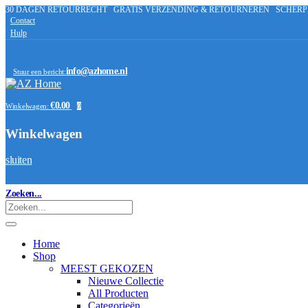
30 DAGEN RETOURRECHT
GRATIS VERZENDING & RETOURNEREN
SCHERP
Contact
Hulp
info@azhome.nl
Stuur een bericht:
€0.00
Winkelwagen:
0
Winkelwagen
sluiten
Zoeken...
Home
Shop
MEEST GEKOZEN
Nieuwe Collectie
All Producten
Categorieën