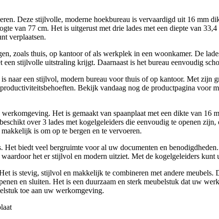
n. Deze stijlvolle, moderne hoekbureau is vervaardigd uit 16 mm dikk
ogte van 77 cm. Het is uitgerust met drie lades met een diepte van 33,
unt verplaatsen.
ngen, zoals thuis, op kantoor of als werkplek in een woonkamer. De l
 een stijlvolle uitstraling krijgt. Daarnaast is het bureau eenvoudig s
 naar een stijlvol, modern bureau voor thuis of op kantoor. Met zijn gr
ductiviteitsbehoeften. Bekijk vandaag nog de productpagina voor meer
 werkomgeving. Het is gemaakt van spaanplaat met een dikte van 16 mm
 beschikt over 3 lades met kogelgeleiders die eenvoudig te openen zijn
 makkelijk is om op te bergen en te vervoeren.
. Het biedt veel bergruimte voor al uw documenten en benodigdheden.
aardoor het er stijlvol en modern uitziet. Met de kogelgeleiders kunt 
 is stevig, stijlvol en makkelijk te combineren met andere meubels. 
penen en sluiten. Het is een duurzaam en sterk meubelstuk dat uw wer
elstuk toe aan uw werkomgeving.
laat