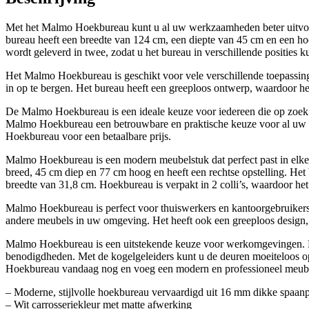
Met het Malmo Hoekbureau kunt u al uw werkzaamheden beter uitvoere
bureau heeft een breedte van 124 cm, een diepte van 45 cm en een ho
wordt geleverd in twee, zodat u het bureau in verschillende posities k
Het Malmo Hoekbureau is geschikt voor vele verschillende toepassi
in op te bergen. Het bureau heeft een greeploos ontwerp, waardoor het
De Malmo Hoekbureau is een ideale keuze voor iedereen die op zoek is
Malmo Hoekbureau een betrouwbare en praktische keuze voor al uw pro
Hoekbureau voor een betaalbare prijs.
Malmo Hoekbureau is een modern meubelstuk dat perfect past in elke
breed, 45 cm diep en 77 cm hoog en heeft een rechtse opstelling. Het
breedte van 31,8 cm. Hoekbureau is verpakt in 2 colli’s, waardoor het
Malmo Hoekbureau is perfect voor thuiswerkers en kantoorgebruikers
andere meubels in uw omgeving. Het heeft ook een greeploos design, w
Malmo Hoekbureau is een uitstekende keuze voor werkomgevingen. Het
benodigdheden. Met de kogelgeleiders kunt u de deuren moeiteloos o
Hoekbureau vandaag nog en voeg een modern en professioneel meub
– Moderne, stijlvolle hoekbureau vervaardigd uit 16 mm dikke spaanp
– Wit carrosseriekleur met matte afwerking