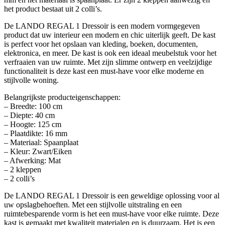
het product bestaat uit 2 colli’s.
De LANDO REGAL 1 Dressoir is een modern vormgegeven
product dat uw interieur een modern en chic uiterlijk geeft. De kast
is perfect voor het opslaan van kleding, boeken, documenten,
elektronica, en meer. De kast is ook een ideaal meubelstuk voor het
verfraaien van uw ruimte. Met zijn slimme ontwerp en veelzijdige
functionaliteit is deze kast een must-have voor elke moderne en
stijlvolle woning.
Belangrijkste producteigenschappen:
– Breedte: 100 cm
– Diepte: 40 cm
– Hoogte: 125 cm
– Plaatdikte: 16 mm
– Materiaal: Spaanplaat
– Kleur: Zwart/Eiken
– Afwerking: Mat
– 2 kleppen
– 2 colli’s
De LANDO REGAL 1 Dressoir is een geweldige oplossing voor al
uw opslagbehoeften. Met een stijlvolle uitstraling en een
ruimtebesparende vorm is het een must-have voor elke ruimte. Deze
kast is gemaakt met kwaliteit materialen en is duurzaam. Het is een