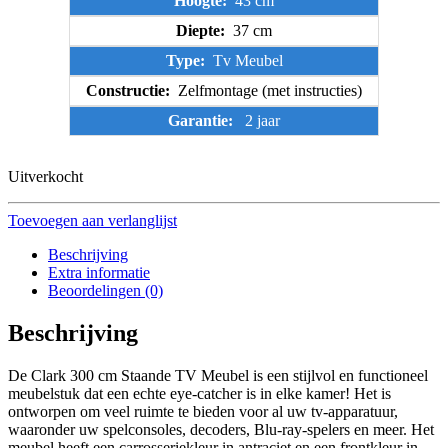
Hoogte:
43 cm
Diepte:
37 cm
Type:
Tv Meubel
Constructie:
Zelfmontage (met instructies)
Garantie:
2 jaar
Uitverkocht
Toevoegen aan verlanglijst
Beschrijving
Extra informatie
Beoordelingen (0)
Beschrijving
De Clark 300 cm Staande TV Meubel is een stijlvol en functioneel
meubelstuk dat een echte eye-catcher is in elke kamer! Het is
ontworpen om veel ruimte te bieden voor al uw tv-apparatuur,
waaronder uw spelconsoles, decoders, Blu-ray-spelers en meer. Het
meubel heeft een carrosseriekleur in antraciet en een frontkleur in