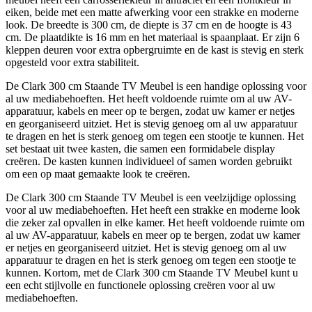
eiken, beide met een matte afwerking voor een strakke en moderne
look. De breedte is 300 cm, de diepte is 37 cm en de hoogte is 43
cm. De plaatdikte is 16 mm en het materiaal is spaanplaat. Er zijn 6
kleppen deuren voor extra opbergruimte en de kast is stevig en sterk
opgesteld voor extra stabiliteit.
De Clark 300 cm Staande TV Meubel is een handige oplossing voor
al uw mediabehoeften. Het heeft voldoende ruimte om al uw AV-
apparatuur, kabels en meer op te bergen, zodat uw kamer er netjes
en georganiseerd uitziet. Het is stevig genoeg om al uw apparatuur
te dragen en het is sterk genoeg om tegen een stootje te kunnen. Het
set bestaat uit twee kasten, die samen een formidabele display
creëren. De kasten kunnen individueel of samen worden gebruikt
om een op maat gemaakte look te creëren.
De Clark 300 cm Staande TV Meubel is een veelzijdige oplossing
voor al uw mediabehoeften. Het heeft een strakke en moderne look
die zeker zal opvallen in elke kamer. Het heeft voldoende ruimte om
al uw AV-apparatuur, kabels en meer op te bergen, zodat uw kamer
er netjes en georganiseerd uitziet. Het is stevig genoeg om al uw
apparatuur te dragen en het is sterk genoeg om tegen een stootje te
kunnen. Kortom, met de Clark 300 cm Staande TV Meubel kunt u
een echt stijlvolle en functionele oplossing creëren voor al uw
mediabehoeften.