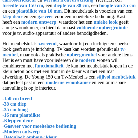
breedte van 150 cm
, een
diepte van 38 cm
, een
hoogte van 35 cm
en een
plaatdikte van 16 mm
. Dit meubelstuk is voorzien van een
klep deur
en een
gasveer
voor een moeiteloze bediening. Kast
heeft een
modern ontwerp
, waardoor het een
unieke look
geeft
aan je woonkamer, en biedt daarnaast
voldoende opbergruimte
voor je tv, audio-apparatuur of andere benodigdheden.
Het meubelstuk is
zwevend
, waardoor hij een luchtige en speelse
look geeft aan je inrichting. Tv kast kan worden gebruikt als
tv-
meubel
, maar ook als praktische
opbergmeubel
voor andere items.
Het is een must-have voor iedereen die
modern
wonen wil
combineren met
functionaliteit
. Je kan het meubelstuk kopen in de
kleur betonlook met een front in de kleur wit met een mat
afwerking. De Young 150 cm Tv-Meubel is een
stijlvol meubelstuk
dat perfect past in een
moderne woonkamer
en een onmisbare
aanvulling is op je interieur.
-150 cm breed
-38 cm diep
-35 cm hoog
-16 mm plaatdikte
-Kleppen deur
-Gasveer voor moeiteloze bediening
-Modern ontwerp
-Betonlook ombouw kleur