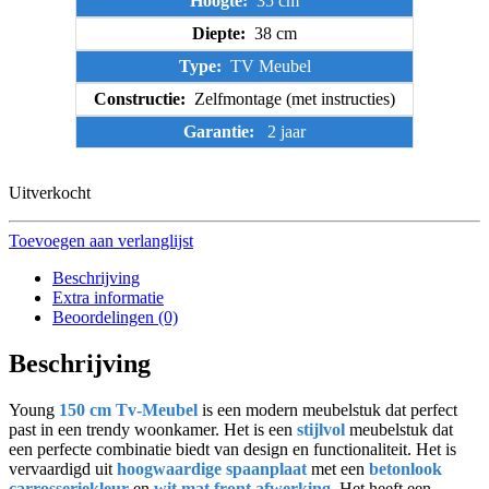
Hoogte:
35 cm
Diepte:
38 cm
Type:
TV Meubel
Constructie:
Zelfmontage (met instructies)
Garantie:
2 jaar
Uitverkocht
Toevoegen aan verlanglijst
Beschrijving
Extra informatie
Beoordelingen (0)
Beschrijving
Young
150 cm Tv-Meubel
is een modern meubelstuk dat perfect
past in een trendy woonkamer. Het is een
stijlvol
meubelstuk dat
een perfecte combinatie biedt van design en functionaliteit. Het is
vervaardigd uit
hoogwaardige spaanplaat
met een
betonlook
carrosseriekleur
en
wit mat front afwerking
. Het heeft een