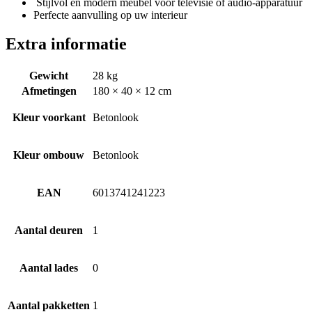
Stijlvol en modern meubel voor televisie of audio-apparatuur
Perfecte aanvulling op uw interieur
Extra informatie
Gewicht
28 kg
Afmetingen
180 × 40 × 12 cm
Kleur voorkant
Betonlook
Kleur ombouw
Betonlook
EAN
6013741241223
Aantal deuren
1
Aantal lades
0
Aantal pakketten
1