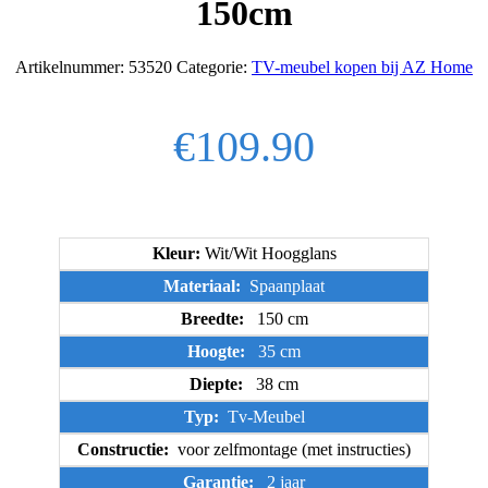
150cm
Artikelnummer:
53520
Categorie:
TV-meubel kopen bij AZ Home
€
109.90
Kleur:
Wit/Wit Hoogglans
Materiaal:
Spaanplaat
Breedte:
150 cm
Hoogte:
35 cm
Diepte:
38 cm
Typ:
Tv-Meubel
Constructie:
voor zelfmontage (met instructies)
Garantie:
2 jaar