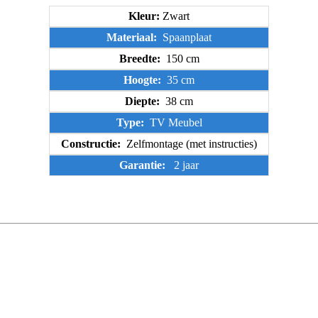
Kleur:
Zwart
Materiaal:
Spaanplaat
Breedte:
150 cm
Hoogte:
35 cm
Diepte:
38 cm
Type:
TV Meubel
Constructie:
Zelfmontage (met instructies)
Garantie:
2 jaar