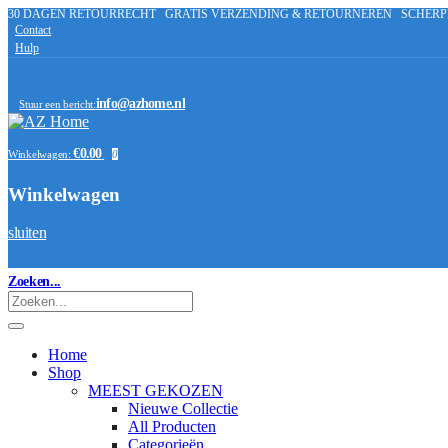
30 DAGEN RETOURRECHT
GRATIS VERZENDING & RETOURNEREN
SCHERP
Contact
Hulp
info@azhome.nl
Stuur een bericht:
€0.00
Winkelwagen:
0
Winkelwagen
sluiten
Zoeken...
Home
Shop
MEEST GEKOZEN
Nieuwe Collectie
All Producten
Categorieën