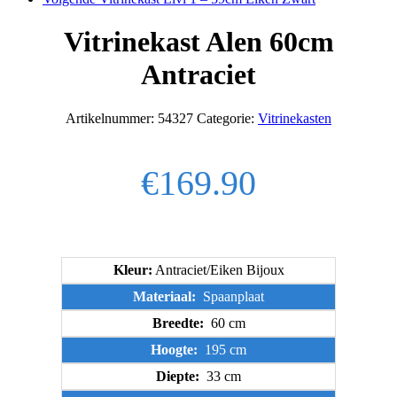
Vitrinekast Alen 60cm
Antraciet
Artikelnummer:
54327
Categorie:
Vitrinekasten
€
169.90
Kleur:
Antraciet/Eiken Bijoux
Materiaal:
Spaanplaat
Breedte:
60 cm
Hoogte:
195 cm
Diepte:
33 cm