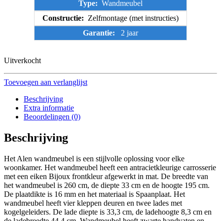
Type:
Wandmeubel
Constructie:
Zelfmontage (met instructies)
Garantie:
2 jaar
Uitverkocht
Toevoegen aan verlanglijst
Beschrijving
Extra informatie
Beoordelingen (0)
Beschrijving
Het Alen wandmeubel is een stijlvolle oplossing voor elke
woonkamer. Het wandmeubel heeft een antracietkleurige carrosserie
met een eiken Bijoux frontkleur afgewerkt in mat. De breedte van
het wandmeubel is 260 cm, de diepte 33 cm en de hoogte 195 cm.
De plaatdikte is 16 mm en het materiaal is Spaanplaat. Het
wandmeubel heeft vier kleppen deuren en twee lades met
kogelgeleiders. De lade diepte is 33,3 cm, de ladehoogte 8,3 cm en
de ladebreedte 44,4 cm. Wandmeubel heeft zwarte handvaten en