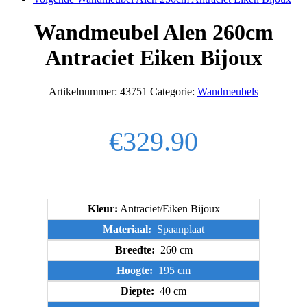
Wandmeubel Alen 260cm
Antraciet Eiken Bijoux
Artikelnummer:
43751
Categorie:
Wandmeubels
€
329.90
Kleur:
Antraciet/Eiken Bijoux
Materiaal:
Spaanplaat
Breedte:
260 cm
Hoogte:
195 cm
Diepte:
40 cm