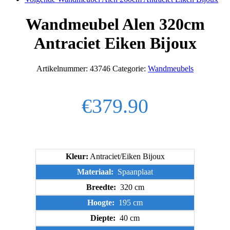
Wandmeubel Alen 320cm
Antraciet Eiken Bijoux
Artikelnummer:
43746
Categorie:
Wandmeubels
€
379.90
Kleur:
Antraciet/Eiken Bijoux
Materiaal:
Spaanplaat
Breedte:
320 cm
Hoogte:
195 cm
Diepte:
40 cm