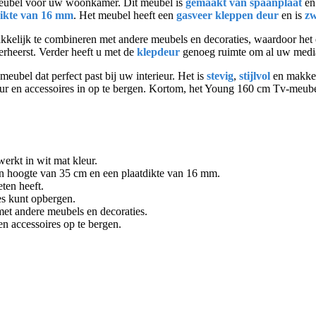
ubel voor uw woonkamer. Dit meubel is
gemaakt van spaanplaat
en
dikte van 16 mm
. Het meubel heeft een
gasveer kleppen deur
en is
z
 makkelijk te combineren met andere meubels en decoraties, waardoor he
erheerst. Verder heeft u met de
klepdeur
genoeg ruimte om al uw media-
meubel dat perfect past bij uw interieur. Het is
stevig
,
stijlvol
en makkel
r en accessoires in op te bergen. Kortom, het Young 160 cm Tv-meube
erkt in wit mat kleur.
en hoogte van 35 cm en een plaatdikte van 16 mm.
ten heeft.
es kunt opbergen.
met andere meubels en decoraties.
n accessoires op te bergen.