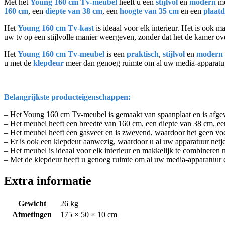
Met het
Young 160 cm Tv-meubel
heeft u een
stijlvol
en
modern
me
160 cm
, een
diepte van 38 cm
, een
hoogte van 35 cm
en een
plaat
Het
Young 160 cm Tv-kast
is ideaal voor elk interieur. Het is ook
uw tv op een stijlvolle manier weergeven, zonder dat het de kamer ov
Het
Young 160 cm Tv-meubel
is een
praktisch
,
stijlvol
en
modern
u met de
klepdeur
meer dan genoeg ruimte om al uw media-apparatuu
Belangrijkste producteigenschappen:
– Het Young 160 cm Tv-meubel is gemaakt van spaanplaat en is afgew
– Het meubel heeft een breedte van 160 cm, een diepte van 38 cm, e
– Het meubel heeft een gasveer en is zwevend, waardoor het geen voe
– Er is ook een klepdeur aanwezig, waardoor u al uw apparatuur netj
– Het meubel is ideaal voor elk interieur en makkelijk te combineren 
– Met de klepdeur heeft u genoeg ruimte om al uw media-apparatuur e
Extra informatie
Gewicht
26 kg
Afmetingen
175 × 50 × 10 cm