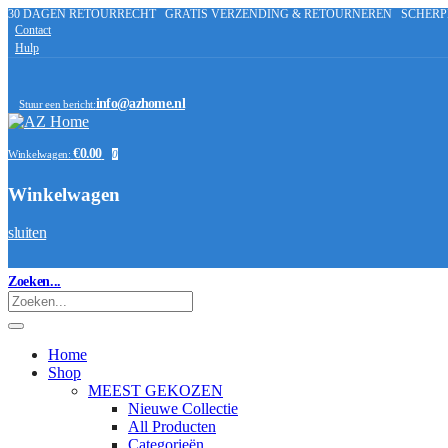
30 DAGEN RETOURRECHT
GRATIS VERZENDING & RETOURNEREN
SCHERP
Contact
Hulp
info@azhome.nl
Stuur een bericht:
€0.00
Winkelwagen:
0
Winkelwagen
sluiten
Zoeken...
Home
Shop
MEEST GEKOZEN
Nieuwe Collectie
All Producten
Categorieën