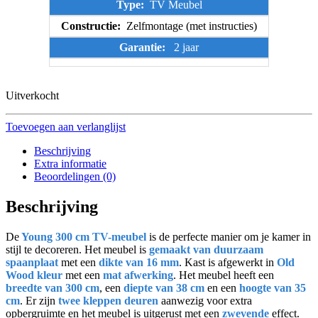
Type:
TV Meubel
Constructie:
Zelfmontage (met instructies)
Garantie:
2 jaar
Uitverkocht
Toevoegen aan verlanglijst
Beschrijving
Extra informatie
Beoordelingen (0)
Beschrijving
De
Young 300 cm TV-meubel
is de perfecte manier om je kamer in
stijl te decoreren. Het meubel is
gemaakt van duurzaam
spaanplaat
met een
dikte van 16 mm
. Kast is afgewerkt in
Old
Wood kleur
met een
mat afwerking
. Het meubel heeft een
breedte van 300 cm
, een
diepte van 38 cm
en een
hoogte van 35
cm
. Er zijn
twee kleppen deuren
aanwezig voor extra
opbergruimte en het meubel is uitgerust met een
zwevende
effect.